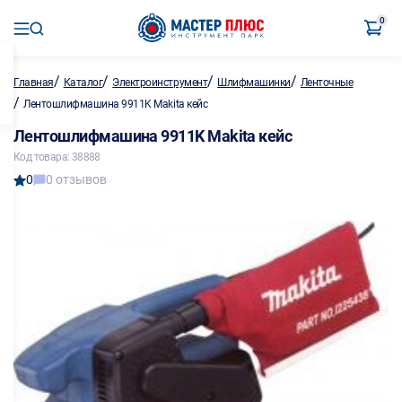
0
/
/
/
/
Главная
Каталог
Электроинструмент
Шлифмашинки
Ленточные
/
Лентошлифмашина 9911K Makita кейс
Лентошлифмашина 9911K Makita кейс
Код товара: 38888
0
0 отзывов