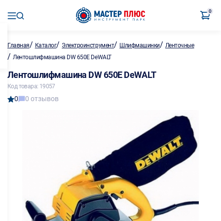
0
/
/
/
/
Главная
Каталог
Электроинструмент
Шлифмашинки
Ленточные
/
Лентошлифмашина DW 650E DeWALT
Лентошлифмашина DW 650E DeWALT
Код товара: 19057
0
0 отзывов