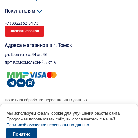
Покупателям
+7 (3822) 52-34-73
Заказать звонок
Адреса магазинов в г. Томск
ул. Шевченко, 44 ст. 46
пр-т Комсомольский, 7 ст. 6
Политика обработки персональных данных
Согласие на обработку персональных данных
Согласие на получение рассылки
Мы используем файлы cookie для улучшения работы сайта.
Продолжая использовать сайт, вы соглашаетесь с нашей
© 1996 - 2026 инструмент парк «Мастер Плюс» Россия, г. Томск, ул. Шевченко, 44 ст. 46, (3822) 52-34-
Политикой обработки персональных данных
.
73 okp@masterplus.tomsk.ru ИП Брусницын Д.Н. ИНН 701700002741
Разработано в Sibcode.team
Понятно