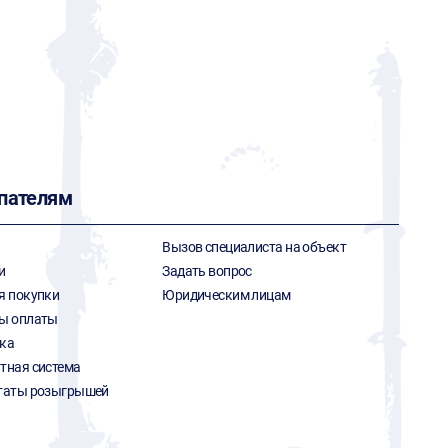
пателям
Вызов специалиста на объект
и
Задать вопрос
я покупки
Юридическим лицам
ы оплаты
ка
тная система
таты розыгрышей