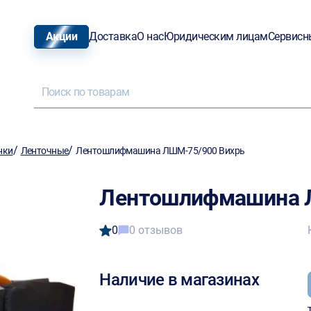
Акции
Доставка
О нас
Юридическим лицам
Сервисн
/
/
нки
Ленточные
Лентошлифмашина ЛШМ-75/900 Вихрь
Лентошлифмашина 
0
0 отзывов
Наличие в магазинах