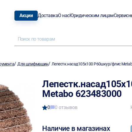
Акции
Доставка
О нас
Юридическим лицам
Сервисн
/
/
румента
Для шлифмашин
Лепестк.насад105х100 P60шкур/флис Meta
Лепестк.насад105х1
Metabo 623483000
0
0 отзывов
Наличие в магазинах