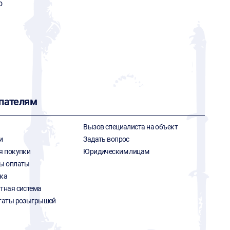
o
пателям
Вызов специалиста на объект
и
Задать вопрос
я покупки
Юридическим лицам
ы оплаты
ка
тная система
таты розыгрышей