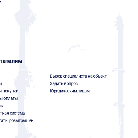
w
пателям
Вызов специалиста на объект
и
Задать вопрос
я покупки
Юридическим лицам
ы оплаты
ка
тная система
таты розыгрышей