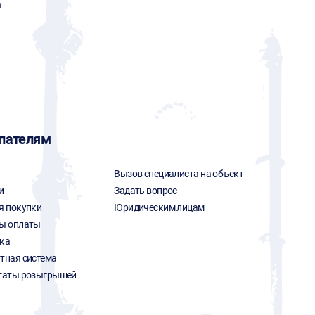
n
пателям
Вызов специалиста на объект
и
Задать вопрос
я покупки
Юридическим лицам
ы оплаты
ка
тная система
таты розыгрышей