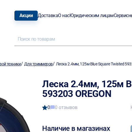
Акции
Доставка
О нас
Юридическим лицам
Сервисн
/
/
вой техники
Для триммеров
Леска 2.4мм, 125м Blue Square Twisted 5
Леска 2.4мм, 125м B
593203 OREGON
0
0 отзывов
Наличие в магазинах