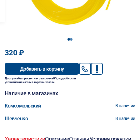
1
2
320 ₽
Добавить в корзину
Доступна беспроцентная рассрочка 0%, подробности
уточняйте на кассах в торговых залах.
Наличие в магазинах
Комсомольский
В наличии
Шевченко
В наличии
Характеристики
Описание
Отзывы
Условия покупки