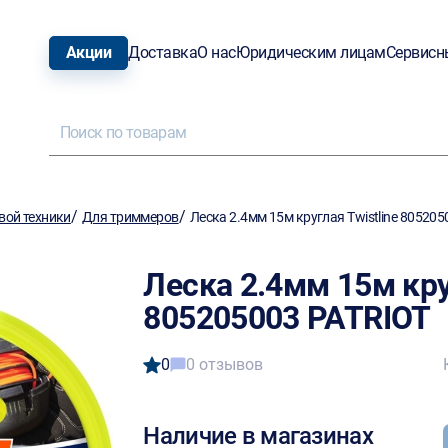
Акции
Доставка
О нас
Юридическим лицам
Сервисн
/
/
вой техники
Для триммеров
Леска 2.4мм 15м круглая Twistline 80520
Леска 2.4мм 15м круг
805205003 PATRIOT
0
0 отзывов
Наличие в магазинах