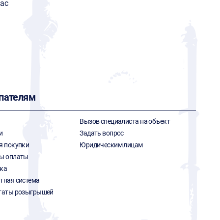
Mac
пателям
Вызов специалиста на объект
и
Задать вопрос
я покупки
Юридическим лицам
ы оплаты
ка
тная система
таты розыгрышей