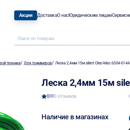
Акции
Доставка
О нас
Юридическим лицам
Сервисн
/
/
вой техники
Для триммеров
Леска 2,4мм 15м silent Oleo-Mac 6304-0144
Леска 2,4мм 15м sil
0
0 отзывов
Наличие в магазинах