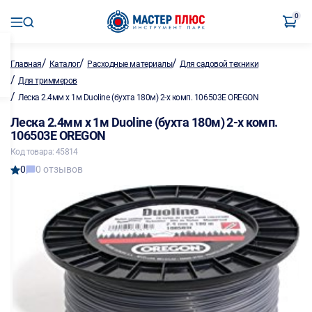
0
/
/
/
Главная
Каталог
Расходные материалы
Для садовой техники
/
Для триммеров
/
Леска 2.4мм х 1м Duoline (бухта 180м) 2-х комп. 106503E OREGON
Леска 2.4мм х 1м Duoline (бухта 180м) 2-х комп.
106503E OREGON
Код товара: 45814
0
0 отзывов