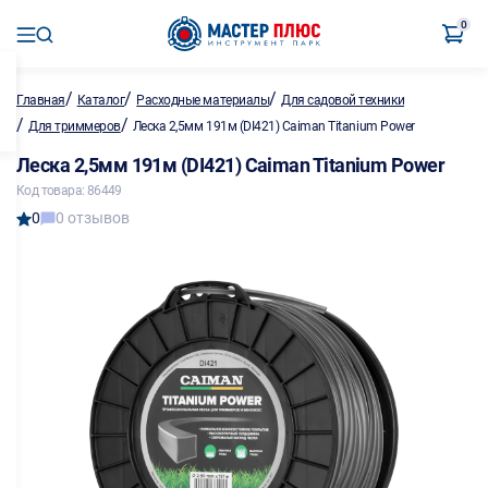
0
/
/
/
Главная
Каталог
Расходные материалы
Для садовой техники
/
/
Для триммеров
Леска 2,5мм 191м (DI421) Caiman Titanium Power
Леска 2,5мм 191м (DI421) Caiman Titanium Power
Код товара: 86449
0
0 отзывов