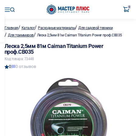
0
/
/
/
Главная
Каталог
Расходные материалы
Для садовой техники
/
/
Для триммеров
Леска 2,5мм 81м Caiman Titanium Power проф.CB035
Леска 2,5мм 81м Caiman Titanium Power
проф.CB035
Код товара: 73448
0
0 отзывов