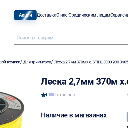
Акции
Доставка
О нас
Юридическим лицам
Сервисн
/
/
вой техники
Для триммеров
Леска 2,7мм 370м х.с. STIHL 0000 930 340
Леска 2,7мм 370м х.
0
0 отзывов
Наличие в магазинах