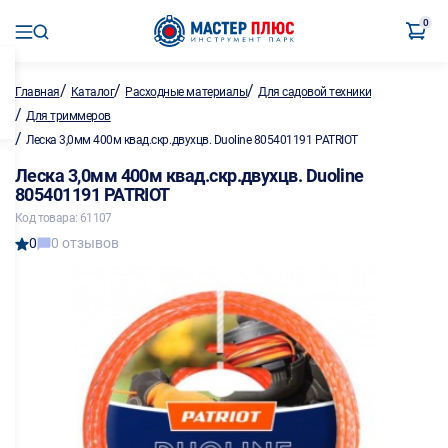
0
/
/
/
Главная
Каталог
Расходные материалы
Для садовой техники
/
Для триммеров
/
Леска 3,0мм 400м квад.скр.двухцв. Duoline 805401191 PATRIOT
Леска 3,0мм 400м квад.скр.двухцв. Duoline
805401191 PATRIOT
Код товара: 61107
0
0 отзывов