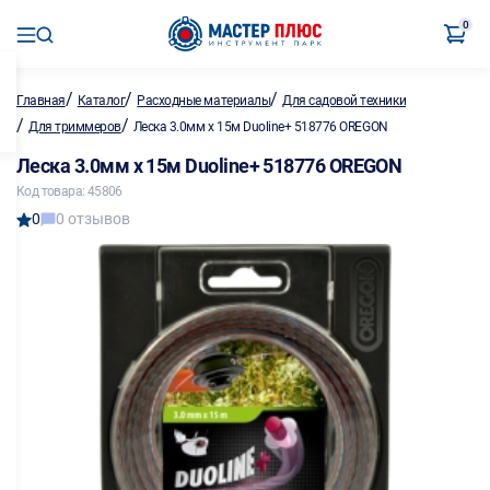
0
/
/
/
Главная
Каталог
Расходные материалы
Для садовой техники
/
/
Для триммеров
Леска 3.0мм х 15м Duoline+ 518776 OREGON
Леска 3.0мм х 15м Duoline+ 518776 OREGON
Код товара: 45806
0
0 отзывов