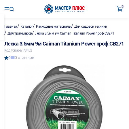
0
/
/
/
Главная
Каталог
Расходные материалы
Для садовой техники
/
/
Для триммеров
Леска 3.5мм 9м Caiman Titanium Power проф.CB271
Леска 3.5мм 9м Caiman Titanium Power проф.CB271
Код товара: 73452
0
0 отзывов