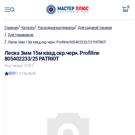
0
/
/
/
Главная
Каталог
Расходные материалы
Для садовой техники
/
Для триммеров
/
Леска 3мм 15м квад.скр.черн. Profiline 805402233/25 PATRIOT
Леска 3мм 15м квад.скр.черн. Profiline
805402233/25 PATRIOT
Код товара: 57812
0
0 отзывов