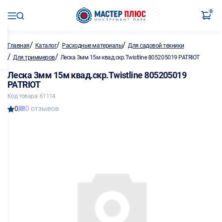
0
/
/
/
Главная
Каталог
Расходные материалы
Для садовой техники
/
/
Для триммеров
Леска 3мм 15м квад.скр.Twistline 805205019 PATRIOT
Леска 3мм 15м квад.скр.Twistline 805205019
PATRIOT
Код товара: 61114
0
0 отзывов