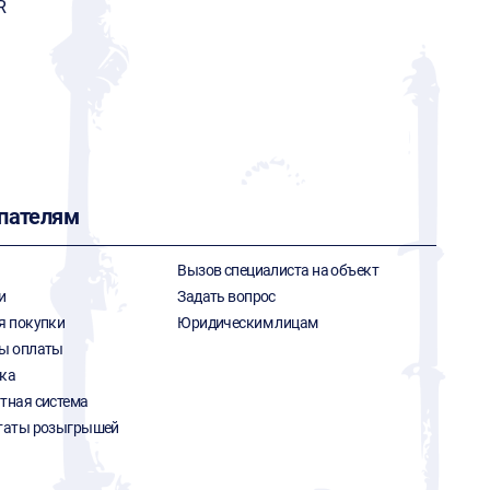
R
пателям
Вызов специалиста на объект
и
Задать вопрос
я покупки
Юридическим лицам
ы оплаты
ка
тная система
таты розыгрышей