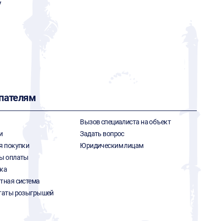
y
пателям
Вызов специалиста на объект
и
Задать вопрос
я покупки
Юридическим лицам
ы оплаты
ка
тная система
таты розыгрышей