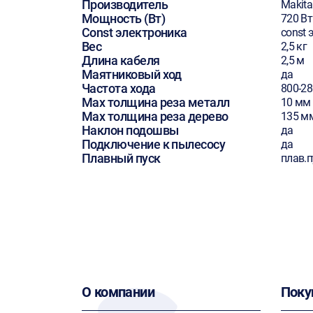
Производитель
Makita
Мощность (Вт)
720 Вт
Const электроника
const 
Вес
2,5 кг
Длина кабеля
2,5 м
Маятниковый ход
да
Частота хода
800-2
Max толщина реза металл
10 мм
Max толщина реза дерево
135 м
Наклон подошвы
да
Подключение к пылесосу
да
Плавный пуск
плав.п
О компании
Поку