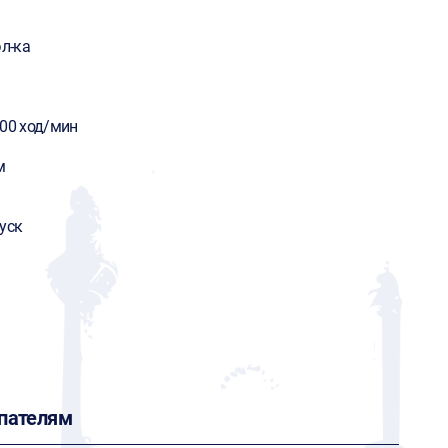
эл-ка
800 ход/мин
м
уск
пателям