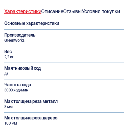
Характеристики
Описание
Отзывы
Условия покупки
Основные характеристики
Производитель
GreenWorks
Вес
2,2 кг
Маятниковый ход
да
Частота хода
3000 ход/мин
Max толщина реза металл
8 мм
Max толщина реза дерево
100 мм