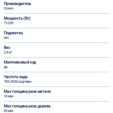
Производитель
Crown
Мощность (Вт)
710 Вт
Подсветка
нет
Вес
2,9 кг
Маятниковый ход
да
Частота хода
700-3000 ход/мин
Max толщина реза металл
10 мм
Max толщина реза дерево
85 мм