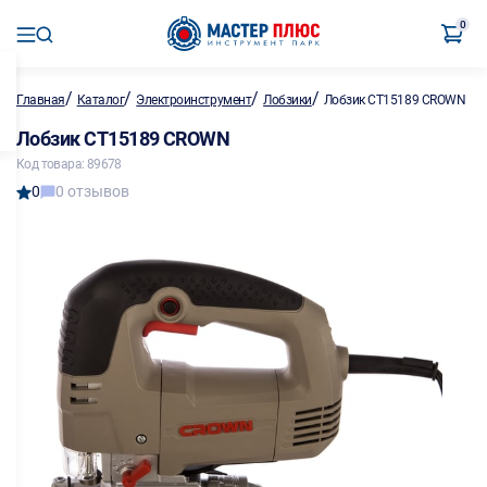
0
/
/
/
/
Главная
Каталог
Электроинструмент
Лобзики
Лобзик CT15189 CROWN
Лобзик CT15189 CROWN
Код товара: 89678
0
0 отзывов