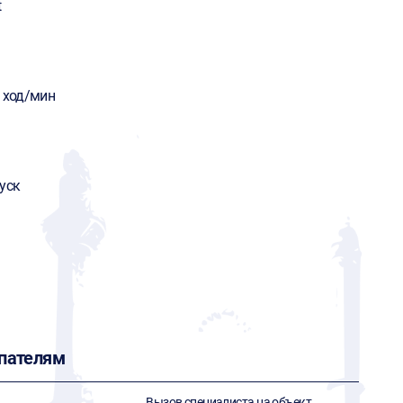
t
 ход/мин
уск
пателям
Вызов специалиста на объект