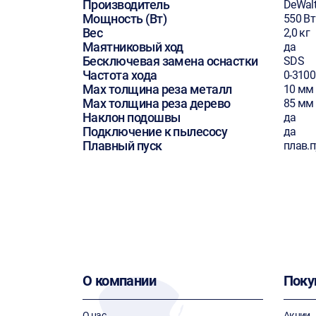
Производитель
DeWal
Мощность (Вт)
550 Вт
Вес
2,0 кг
Маятниковый ход
да
Бесключевая замена оснастки
SDS
Частота хода
0-3100
Max толщина реза металл
10 мм
Max толщина реза дерево
85 мм
Наклон подошвы
да
Подключение к пылесосу
да
Плавный пуск
плав.п
О компании
Поку
О нас
Акции