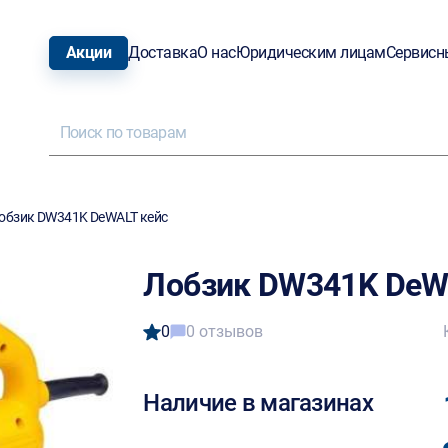
Акции
Доставка
О нас
Юридическим лицам
Сервисн
обзик DW341K DeWALT кейс
Лобзик DW341K DeW
0
0 отзывов
Наличие в магазинах