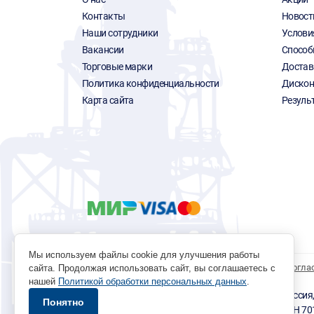
Контакты
Новост
Наши сотрудники
Услови
Вакансии
Способ
Торговые марки
Достав
Политика конфиденциальности
Дискон
Карта сайта
Резуль
Мы используем файлы cookie для улучшения работы
Политика обработки персональных данных
Согла
сайта. Продолжая использовать сайт, вы соглашаетесь с
нашей
Политикой обработки персональных данных
.
© 1996 - 2026 инструмент парк «Мастер Плюс» Россия, г.
Понятно
okp@masterplus.tomsk.ru ИП Брусницын Д.Н. ИНН 7