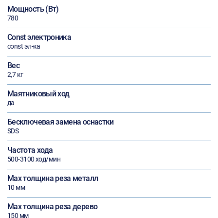
Мощность (Вт)
780
Const электроника
const эл-ка
Вес
2,7 кг
Маятниковый ход
да
Бесключевая замена оснастки
SDS
Частота хода
500-3100 ход/мин
Max толщина реза металл
10 мм
Max толщина реза дерево
150 мм