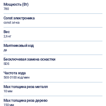
Мощность (Вт)
780
Const электроника
const эл-ка
Вес
2,6 кг
Маятниковый ход
да
Бесключевая замена оснастки
SDS
Частота хода
500-3100 ход/мин
Max толщина реза металл
10 мм
Max толщина реза дерево
150 мм