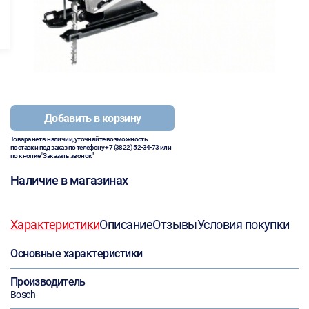
Добавить в корзину
Товара нет в наличии, уточняйте возможность
поставки под заказ по телефону
+7 (3822) 52-34-73
или
по кнопке "Заказать звонок"
Наличие в магазинах
Характеристики
Описание
Отзывы
Условия покупки
Основные характеристики
Производитель
Bosch