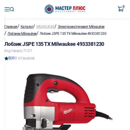
0
/
/
/
Главная
Каталог
MILWAUKEE
Электроинструмент Milwaukee
/
/
Лобзики Milwaukee
Лобзик JSPE 135 TX Milwaukee 4933381230
Лобзик JSPE 135 TX Milwaukee 4933381230
Код товара: 71311
0
0 отзывов