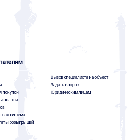
пателям
Вызов специалиста на объект
и
Задать вопрос
я покупки
Юридическим лицам
ы оплаты
ка
тная система
таты розыгрышей