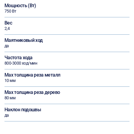
Мощность (Вт)
750 Вт
Вес
2,4
Маятниковый ход
да
Частота хода
800-3000 ход/мин
Max толщина реза металл
10 мм
Max толщина реза дерево
80 мм
Наклон подошвы
да