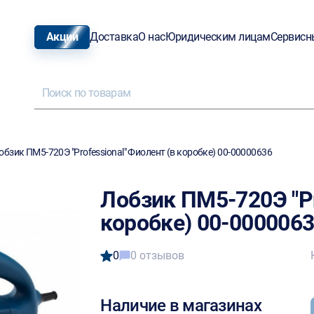
Акции
Доставка
О нас
Юридическим лицам
Сервисн
обзик ПМ5-720Э "Professional" Фиолент (в коробке) 00-00000636
Лобзик ПМ5-720Э "Pr
коробке) 00-000006
0
0 отзывов
Наличие в магазинах