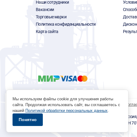
Наши сотрудники
Услови
Вакансии
Способ
Торговые марки
Достав
Политика конфиденциальности
Дискон
Карта сайта
Резуль
Мы используем файлы cookie для улучшения работы
Политика обработки персональных данных
Согла
сайта. Продолжая использовать сайт, вы соглашаетесь с
нашей
Политикой обработки персональных данных
.
© 1996 - 2026 инструмент парк «Мастер Плюс» Россия, г.
Понятно
okp@masterplus.tomsk.ru ИП Брусницын Д.Н. ИНН 7