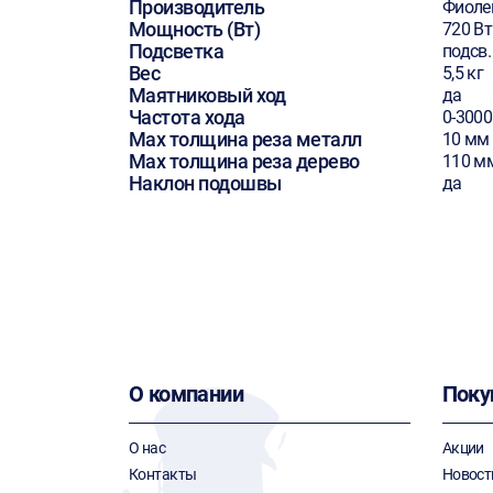
Производитель
Фиоле
Мощность (Вт)
720 Вт
Подсветка
подсв.
Вес
5,5 кг
Маятниковый ход
да
Частота хода
0-3000
Max толщина реза металл
10 мм
Max толщина реза дерево
110 м
Наклон подошвы
да
О компании
Поку
О нас
Акции
Контакты
Новост