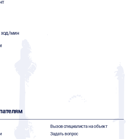
нт
 ход/мин
м
пателям
Вызов специалиста на объект
и
Задать вопрос