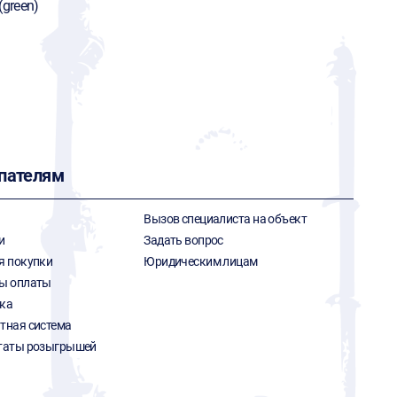
(green)
пателям
Вызов специалиста на объект
и
Задать вопрос
я покупки
Юридическим лицам
ы оплаты
ка
тная система
таты розыгрышей