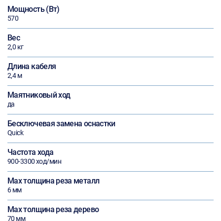
Мощность (Вт)
570
Вес
2,0 кг
Длина кабеля
2,4 м
Маятниковый ход
да
Бесключевая замена оснастки
Quick
Частота хода
900-3300 ход/мин
Max толщина реза металл
6 мм
Max толщина реза дерево
70 мм