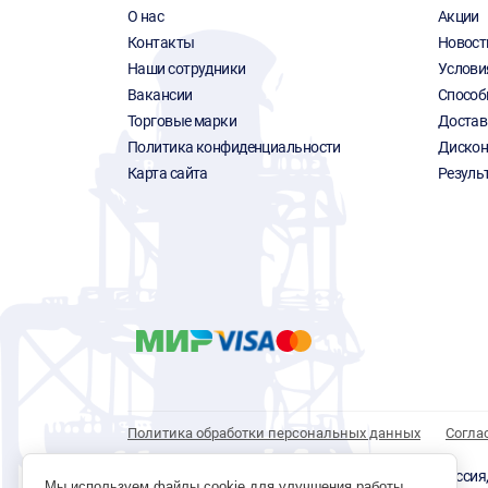
О нас
Акции
Контакты
Новост
Наши сотрудники
Услови
Вакансии
Способ
Торговые марки
Достав
Политика конфиденциальности
Дискон
Карта сайта
Резуль
Политика обработки персональных данных
Согла
© 1996 - 2026 инструмент парк «Мастер Плюс» Россия, г.
Мы используем файлы cookie для улучшения работы