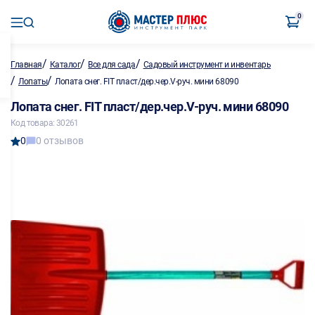
0
/
/
/
Главная
Каталог
Все для сада
Садовый инструмент и инвентарь
/
/
Лопаты
Лопата снег. FIT пласт/дер.чер.V-руч. мини 68090
Лопата снег. FIT пласт/дер.чер.V-руч. мини 68090
Код товара: 30261
0
0 отзывов