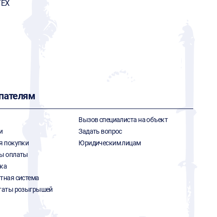
ТЕХ
пателям
Вызов специалиста на объект
и
Задать вопрос
я покупки
Юридическим лицам
ы оплаты
ка
тная система
таты розыгрышей