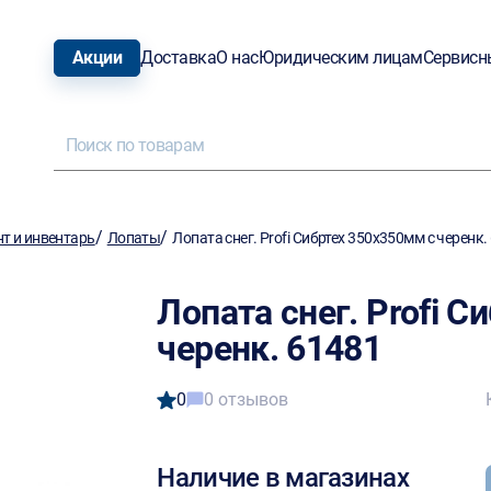
Акции
Доставка
О нас
Юридическим лицам
Сервисн
/
/
т и инвентарь
Лопаты
Лопата снег. Profi Сибртех 350х350мм с черенк.
Лопата снег. Profi 
черенк. 61481
0
0 отзывов
Наличие в магазинах