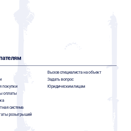
пателям
Вызов специалиста на объект
и
Задать вопрос
я покупки
Юридическим лицам
ы оплаты
ка
тная система
таты розыгрышей