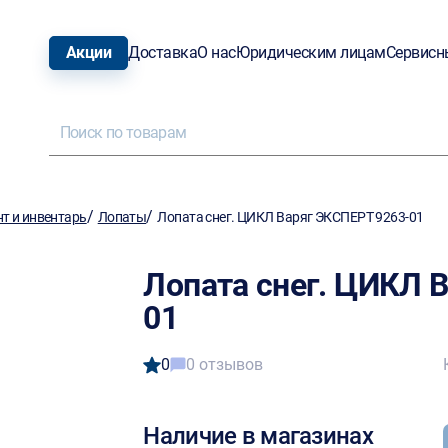
Акции
Доставка
О нас
Юридическим лицам
Сервисн
/
/
т и инвентарь
Лопаты
Лопата снег. ЦИКЛ Варяг ЭКСПЕРТ 9263-01
Лопата снег. ЦИКЛ 
01
0
0 отзывов
Наличие в магазинах