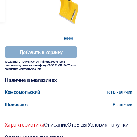
1
2
3
4
Добавить в корзину
Товара нет в наличии, уточняйте возможность
поставки под заказ по телефону
+7 (3822) 52-34-73
или
по кнопке "Заказать звонок"
Наличие в магазинах
Комсомольский
Нет в наличии
Шевченко
В наличии
Характеристики
Описание
Отзывы
Условия покупки