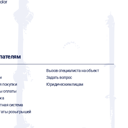
olor
пателям
Вызов специалиста на объект
и
Задать вопрос
я покупки
Юридическим лицам
ы оплаты
ка
тная система
таты розыгрышей