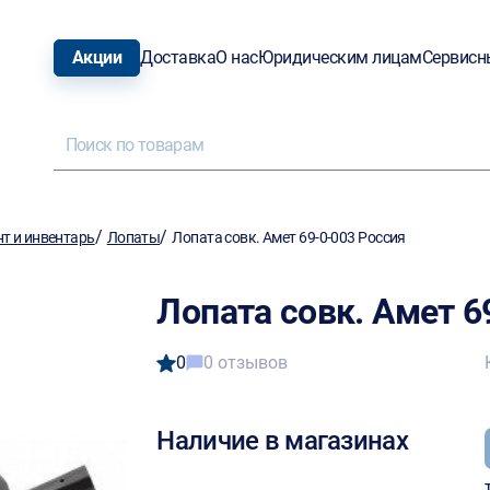
Акции
Доставка
О нас
Юридическим лицам
Сервисн
/
/
т и инвентарь
Лопаты
Лопата совк. Амет 69-0-003 Россия
Лопата совк. Амет 6
0
0 отзывов
Наличие в магазинах