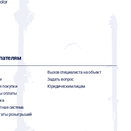
olor
пателям
Вызов специалиста на объект
и
Задать вопрос
я покупки
Юридическим лицам
ы оплаты
ка
тная система
таты розыгрышей