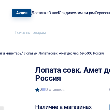
Акции
Доставка
О нас
Юридическим лицам
Сервисн
/
/
т и инвентарь
Лопаты
Лопата совк. Амет дер.чер. 69-0-003 Россия
Лопата совк. Амет д
Россия
0
0 отзывов
Наличие в магазинах