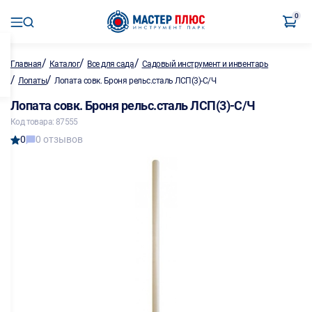
0
/
/
/
Главная
Каталог
Все для сада
Садовый инструмент и инвентарь
/
/
Лопаты
Лопата совк. Броня рельс.сталь ЛСП(3)-С/Ч
Лопата совк. Броня рельс.сталь ЛСП(3)-С/Ч
Код товара: 87555
0
0 отзывов