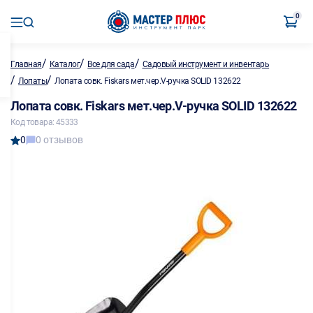
0
/
/
/
Главная
Каталог
Все для сада
Садовый инструмент и инвентарь
/
/
Лопаты
Лопата совк. Fiskars мет.чер.V-ручка SOLID 132622
Лопата совк. Fiskars мет.чер.V-ручка SOLID 132622
Код товара: 45333
0
0 отзывов