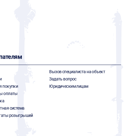
пателям
Вызов специалиста на объект
и
Задать вопрос
я покупки
Юридическим лицам
ы оплаты
ка
тная система
таты розыгрышей