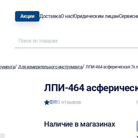
Акции
Доставка
О нас
Юридическим лицам
Сервисн
/
/
румента
Для измерительного инструмента
ЛПИ-464 асферическая 7х 
ЛПИ-464 асферическ
0
0 отзывов
Наличие в магазинах