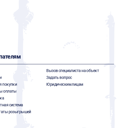
пателям
Вызов специалиста на объект
и
Задать вопрос
я покупки
Юридическим лицам
ы оплаты
ка
тная система
таты розыгрышей