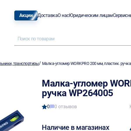
Акции
Доставка
О нас
Юридическим лицам
Сервисн
/
льники, транспортиры
Малка-угломер WORKPRO 200 мм, пластик. ручк
Малка-угломер WORK
ручка WP264005
0
0 отзывов
Наличие в магазинах