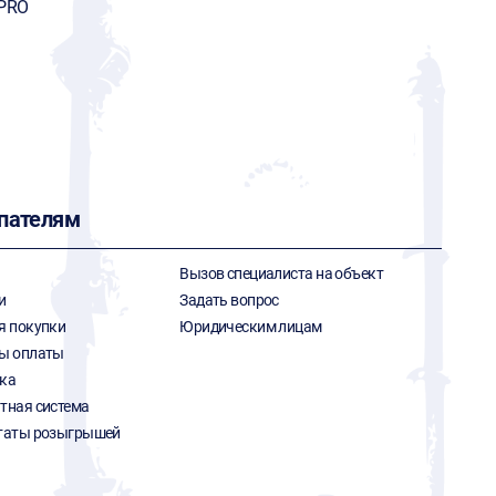
PRO
пателям
Вызов специалиста на объект
и
Задать вопрос
я покупки
Юридическим лицам
ы оплаты
ка
тная система
таты розыгрышей