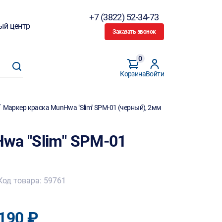
+7 (3822) 52-34-73
ый центр
Заказать звонок
0
Корзина
Войти
/
Маркер краска MunHwa "Slim" SPM-01 (черный), 2мм
wa "Slim" SPM-01
Код товара: 59761
190 ₽