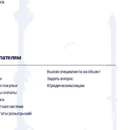
wa
пателям
Вызов специалиста на объект
и
Задать вопрос
я покупки
Юридическим лицам
ы оплаты
ка
тная система
таты розыгрышей