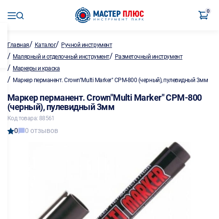
0
/
/
Главная
Каталог
Ручной инструмент
/
/
Малярный и отделочный инструмент
Разметочный инструмент
/
Маркеры и краска
/
Маркер перманент. Crown"Multi Marker" СPM-800 (черный), пулевидный 3мм
Маркер перманент. Crown"Multi Marker" СPM-800
(черный), пулевидный 3мм
Код товара: 88561
0
0 отзывов