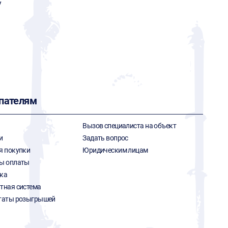
y
пателям
Вызов специалиста на объект
и
Задать вопрос
я покупки
Юридическим лицам
ы оплаты
ка
тная система
таты розыгрышей