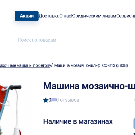
Акции
Доставка
О нас
Юридическим лицам
Сервисн
/
ирочные машины по бетону
Машина мозаично-шлиф. СО-313 (380В)
Машина мозаично-шл
0
0 отзывов
Наличие в магазинах