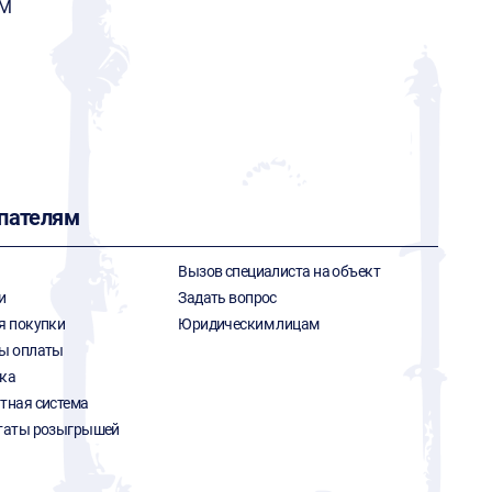
М
пателям
Вызов специалиста на объект
и
Задать вопрос
я покупки
Юридическим лицам
ы оплаты
ка
тная система
таты розыгрышей